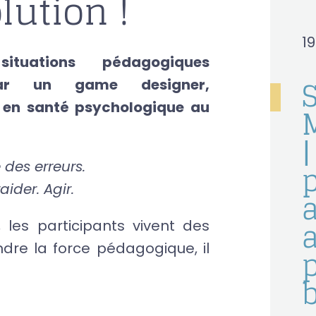
olution !
1
tuations pédagogiques
par un game designer,
 en santé psychologique au
|
 des erreurs.
ider. Agir.
a
, les participants vivent des
dre la force pédagogique, il