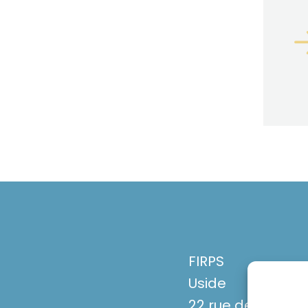
FIRPS
Uside
22 rue de Marig