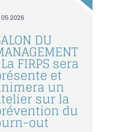
9 05 2026
SALON DU
MANAGEMENT
 La FIRPS sera
présente et
animera un
telier sur la
prévention du
burn-out