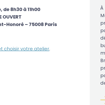
À
, de 8h30 à 11h00
M
E OUVERT
pr
nt-Honoré – 75008 Paris
pa
d
b
et choisir votre atelier
.
m
Br
pr
p
de