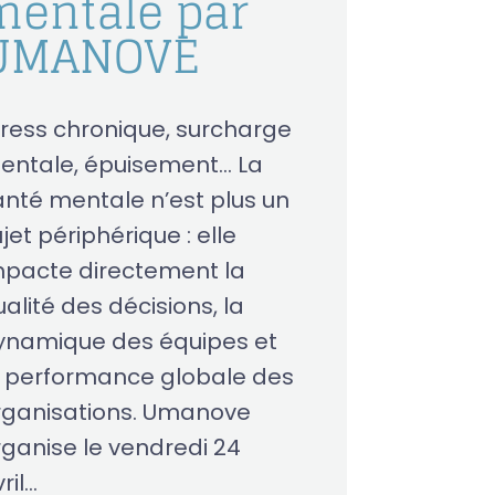
mentale par
UMANOVE
tress chronique, surcharge
entale, épuisement… La
anté mentale n’est plus un
jet périphérique : elle
mpacte directement la
alité des décisions, la
ynamique des équipes et
a performance globale des
rganisations. Umanove
rganise le vendredi 24
ril...