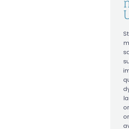
S
m
s
su
i
qu
d
l
o
o
av