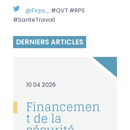
@Firps_
#QVT #RPS
#SanteTravail
DERNIERS ARTICLES
10 04 2026
Financemen
t de la