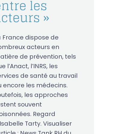
ntre les
acteurs »
a France dispose de
ombreux acteurs en
atière de prévention, tels
e l’Anact, l’INRS, les
ervices de santé au travail
u encore les médecins.
outefois, les approches
estent souvent
loisonnées. Regard
Isabelle Tarty. Visualiser
article : News Tank RH du...