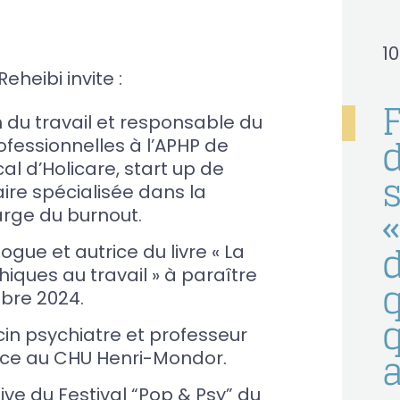
1
eheibi invite :
du travail et responsable du
d
ofessionnelles à l’APHP de
l d’Holicare, start up de
s
aire spécialisée dans la
«
arge du burnout.
ogue et autrice du livre « La
hiques au travail » à paraître
q
obre 2024.
cin psychiatre et professeur
ice au CHU Henri-Mondor.
tive du Festival “Pop & Psy” du