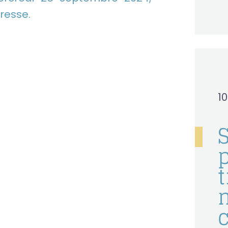
resse.
1
t