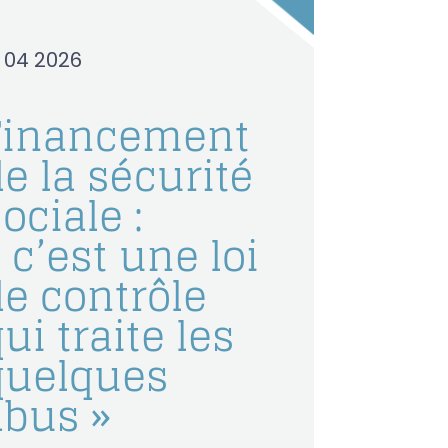
0 04 2026
Financement
e la sécurité
ociale :
 c’est une loi
de contrôle
ui traite les
quelques
abus »