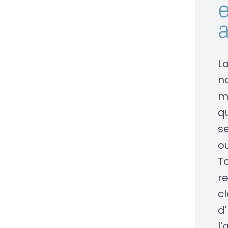
e
L
n
m
qu
s
o
T
r
c
d'
l'