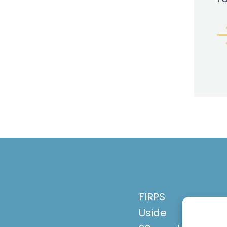
FIRPS
Uside