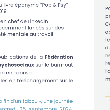
du livre éponyme “Pop & Psy”
Po
019.
pr
en chef de Linkedin
C
récemment lancés sur des
a
nté mentale au travail +
fé
d
n
publications de la
Fédération
l
Psychosociaux
sur le burn-out
l’
en entreprise.
m
bles en téléchargement sur le
a fin d’un tabou », une journée
mercredi 25 septembre 2024,