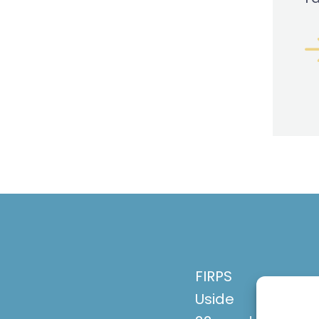
FIRPS
Uside