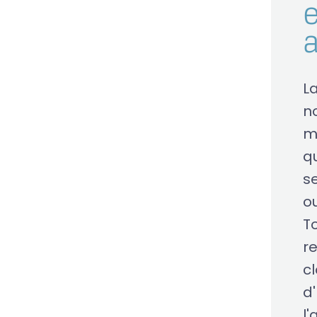
e
L
n
m
qu
s
o
T
r
c
d'
l'