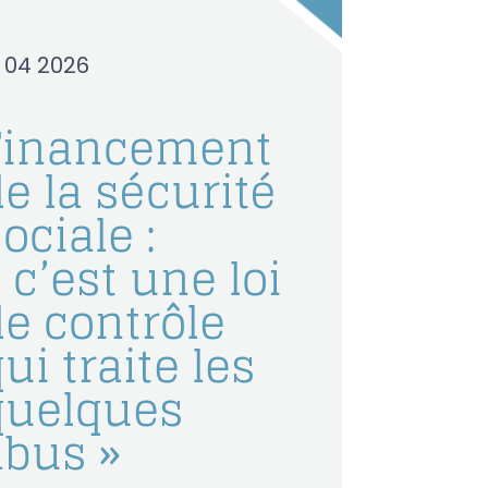
0 04 2026
Financement
e la sécurité
ociale :
 c’est une loi
de contrôle
ui traite les
quelques
abus »