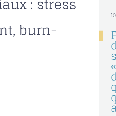
aux : stress
1
nt, burn-
d
s
«
q