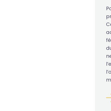
Po
pr
C
a
fé
d
n
l
l’
m