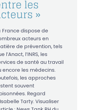
ntre les
acteurs »
a France dispose de
ombreux acteurs en
atière de prévention, tels
e l’Anact, l’INRS, les
ervices de santé au travail
u encore les médecins.
outefois, les approches
estent souvent
loisonnées. Regard
Isabelle Tarty. Visualiser
article : News Tank RH du...