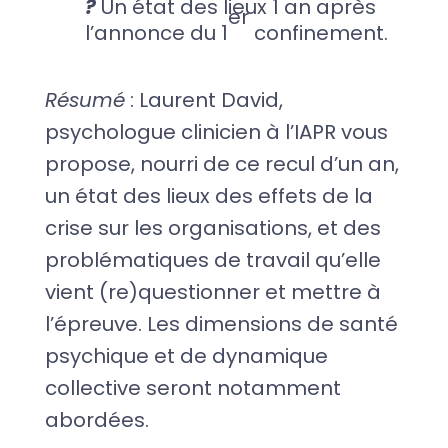
?
Un état des lieux 1 an après
er
l’annonce du 1
confinement.
Résumé
: Laurent David,
psychologue clinicien à l’IAPR vous
propose, nourri de ce recul d’un an,
un état des lieux des effets de la
crise sur les organisations, et des
problématiques de travail qu’elle
vient (re)questionner et mettre à
l’épreuve. Les dimensions de santé
psychique et de dynamique
collective seront notamment
abordées.