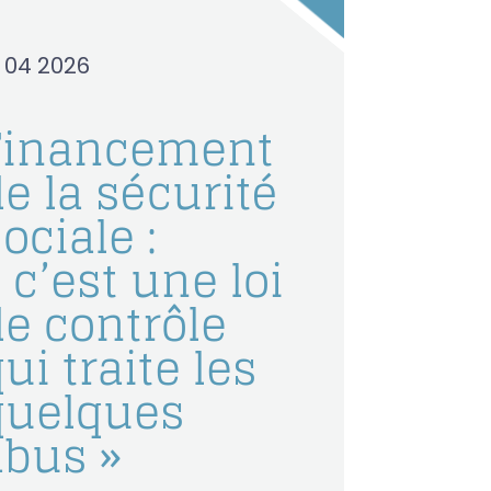
0 04 2026
Financement
e la sécurité
ociale :
 c’est une loi
de contrôle
ui traite les
quelques
abus »