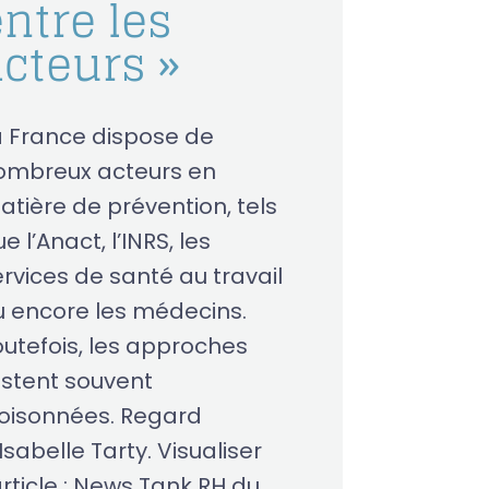
ntre les
acteurs »
a France dispose de
ombreux acteurs en
atière de prévention, tels
e l’Anact, l’INRS, les
ervices de santé au travail
u encore les médecins.
outefois, les approches
estent souvent
loisonnées. Regard
Isabelle Tarty. Visualiser
article : News Tank RH du...