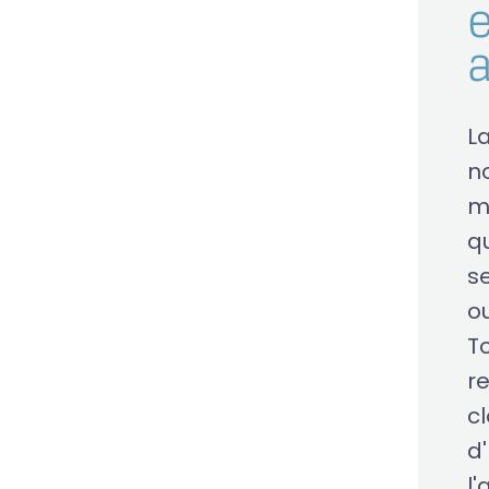
e
L
n
m
qu
s
o
T
r
c
d'
l'