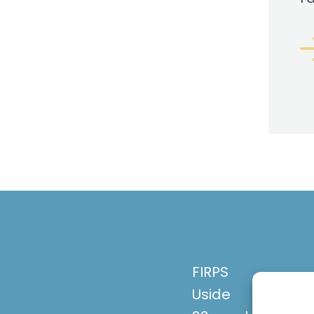
FIRPS
Uside