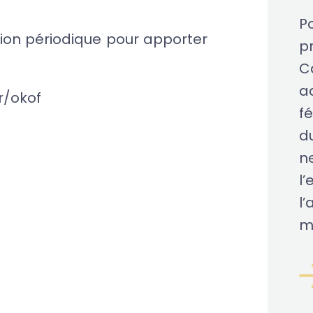
Po
tion périodique pour apporter
pr
C
a
fr/okof
fé
d
n
l
l’
m