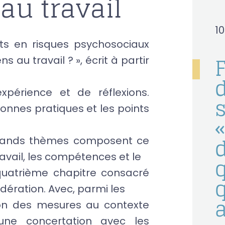
 au travail
1
ts en risques psychosociaux
ns au travail ? », écrit à partir
d
xpérience et de réflexions.
s
bonnes pratiques et les points
«
s grands thèmes composent ce
avail, les compétences et le
q
uatrième chapitre consacré
ération. Avec, parmi les
ion des mesures au contexte
une concertation avec les