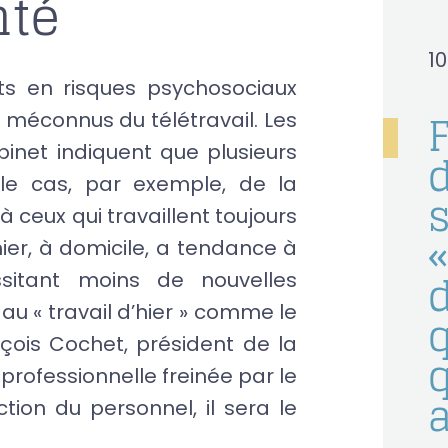
nté
1
ts en risques psychosociaux
s méconnus du télétravail. Les
binet indiquent que plusieurs
d
le cas, par exemple, de la
s
 à ceux qui travaillent toujours
«
nier, à domicile, a tendance à
sitant moins de nouvelles
u « travail d’hier » comme le
q
çois Cochet, président de la
n professionnelle freinée par le
ction du personnel, il sera le