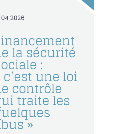
0 04 2026
Financement
e la sécurité
ociale :
 c’est une loi
de contrôle
ui traite les
quelques
abus »