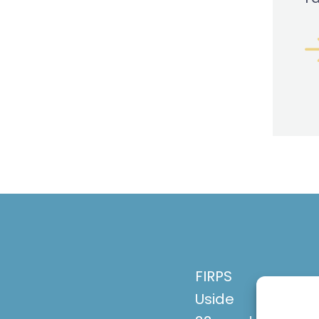
FIRPS
Uside