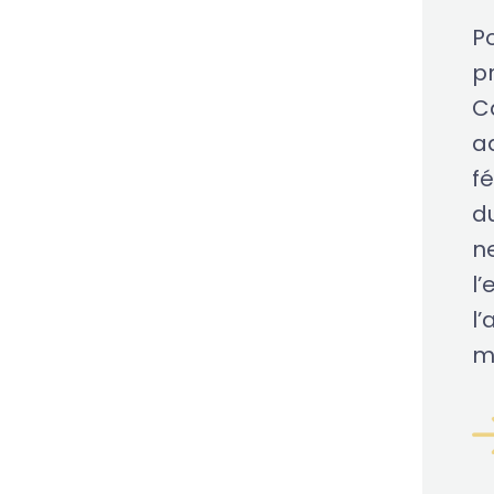
Po
pr
C
a
fé
d
n
l
l’
m