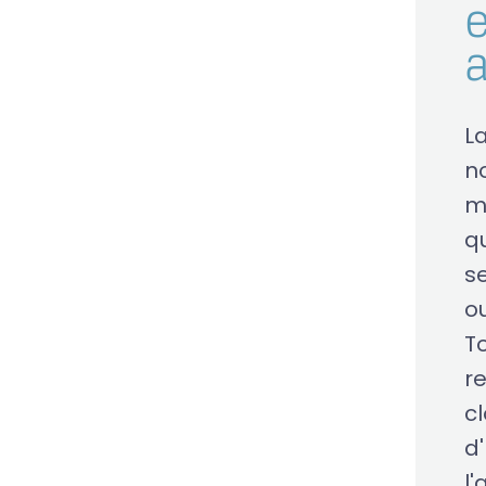
e
L
n
m
qu
s
o
T
r
c
d'
l'