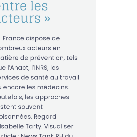
ntre les
acteurs »
a France dispose de
ombreux acteurs en
atière de prévention, tels
e l’Anact, l’INRS, les
ervices de santé au travail
u encore les médecins.
outefois, les approches
estent souvent
loisonnées. Regard
Isabelle Tarty. Visualiser
article : News Tank RH du...