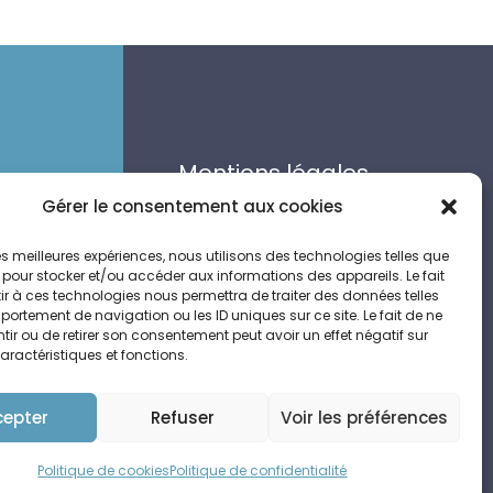
Mentions légales
Politique de
Gérer le consentement aux cookies
nan
confidentialité
 les meilleures expériences, nous utilisons des technologies telles que
Politique de cookies
 pour stocker et/ou accéder aux informations des appareils. Le fait
r à ces technologies nous permettra de traiter des données telles
ortement de navigation ou les ID uniques sur ce site. Le fait de ne
Suivre
ir ou de retirer son consentement peut avoir un effet négatif sur
aractéristiques et fonctions.
Suivre
cepter
Refuser
Voir les préférences
Politique de cookies
Politique de confidentialité